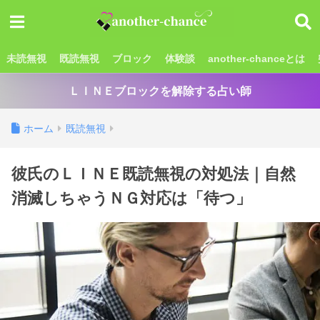
未読無視
既読無視
ブロック
体験談
another-chanceとは
ＬＩＮＥブロックを解除する占い師
ホーム
既読無視
彼氏のＬＩＮＥ既読無視の対処法｜自然
消滅しちゃうＮＧ対応は「待つ」