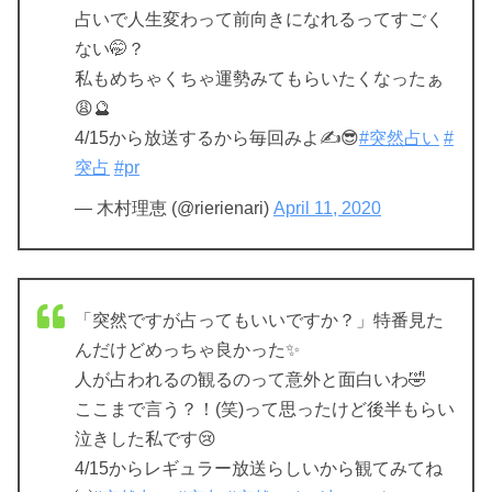
占いで人生変わって前向きになれるってすごく
ない🤭？
私もめちゃくちゃ運勢みてもらいたくなったぁ
😩🔮
4/15から放送するから毎回みよ✍️😎
#突然占い
#
突占
#pr
— 木村理恵 (@rierienari)
April 11, 2020
「突然ですが占ってもいいですか？」特番見た
んだけどめっちゃ良かった✨
人が占われるの観るのって意外と面白いわ🤣
ここまで言う？！(笑)って思ったけど後半もらい
泣きした私です😢
4/15からレギュラー放送らしいから観てみてね