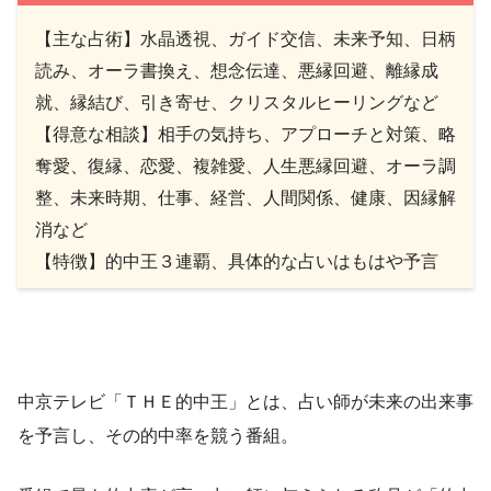
【主な占術】
水晶透視、ガイド交信、未来予知、日柄
読み
、オーラ書換え、想念伝達、悪縁回避、離縁成
就、縁結び、引き寄せ、クリスタルヒーリングなど
【得意な相談】
相手の気持ち、アプローチと対策、略
奪愛、復縁、恋愛、複雑愛、人生
悪縁回避、オーラ調
整、未来時期、仕事、経営、人間関係、健康、因縁解
消など
【特徴】的中王３連覇、具体的な占いはもはや予言
中京テレビ「ＴＨＥ的中王」とは、占い師が未来の出来事
を予言し、その的中率を競う番組。