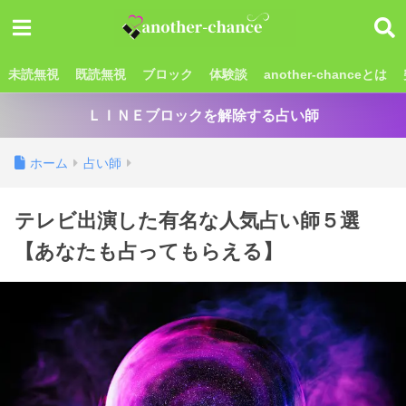
未読無視
既読無視
ブロック
体験談
another-chanceとは
ＬＩＮＥブロックを解除する占い師
ホーム
占い師
テレビ出演した有名な人気占い師５選
【あなたも占ってもらえる】