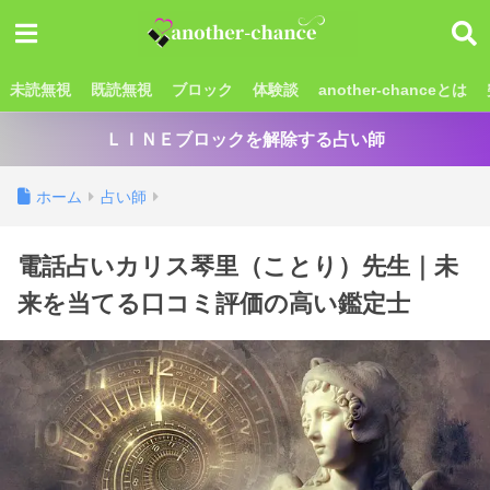
未読無視
既読無視
ブロック
体験談
another-chanceとは
ＬＩＮＥブロックを解除する占い師
ホーム
占い師
電話占いカリス琴里（ことり）先生｜未
来を当てる口コミ評価の高い鑑定士